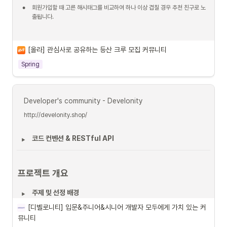
•
회원가입할 때 고른 해시태그를 비교하여 하나 이상 겹칠 경우 추천 친구로 노
출됩니다.
동적쿼리와 해시태그를 이용한 게시글 조회
[올라] 관심사로 공유하는 등산 크루 모집 커뮤니티
•
산 높이, 점수, 추천계절, 해시태그 등 다양한 조건으로 필터링 조회를 구현했습
Spring
니다.
Developer's community - Develonity
http://develonity.shop/
코드 컨벤션 & RESTful API 
프로젝트 개요
주제 및 선정 배경
[디벨로니티] 입문&주니어&시니어 개발자 모두에게 가치 있는 커
프로젝트 팀 구성 및 역할
뮤니티