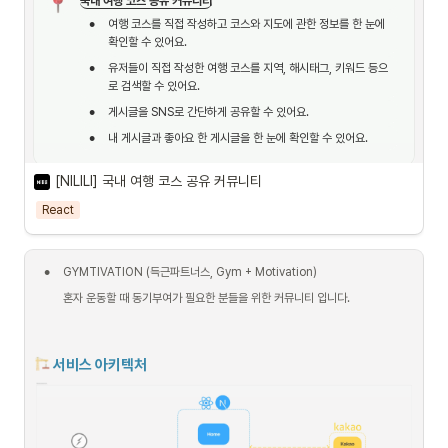
국내 여행 코스 공유 커뮤니티
•
DB관리(백엔드) : 
TMDB  ⇒  REST API로 서버와 실시간 통신, firebase 
•
이용하여 데이터 관리 
여행 코스를 직접 작성하고 코스와 지도에 관한 정보를 한 눈에 
확인할 수 있어요.
•
협력툴 :
 깃, 깃허브, 슬랙, 노션 , 구글 스프레드시트
•
유저들이 직접 작성한 여행 코스를 지역, 해시태그, 키워드 등으
•
배포 
: vercel
로 검색할 수 있어요.
•
게시글을 SNS로 간단하게 공유할 수 있어요.
•
내 게시글과 좋아요 한 게시글을 한 눈에 확인할 수 있어요.
•
[NILILI] 국내 여행 코스 공유 커뮤니티
서비스 둘러보기 : 
홈페이지
React
서비스 아키텍쳐
•
GYMTIVATION (득근파트너스, Gym + Motivation)
혼자 운동할 때 동기부여가 필요한 분들을 위한 커뮤니티 입니다.
주요 기술
서비스 아키텍처