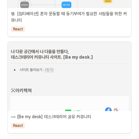
[짐티베이션] 혼자 운동할 때 동기부여가 필요한 사람들을 위한 커
뮤니티
React
나 다운 공간에서 나 다움을 만들다
, 

데스크테리어 커뮤니티 사이트. [Be my desk.]
•
사이트 둘러보기 : 
(링크)
•
AWS로 배포된 저희 웹에 유저가 접속하면 보시는 바와 같이 다양한 서비스를 
이용할 수 있습니다. 
◦
socket.io
 를 통한 실시간 커뮤니케이션 
아키텍쳐
◦
firebase storage, firebase firestore 를 통한 게시판 
CRUD
◦
firebase Authservice 를 통한 로그인/회원가입
[Be my desk] 데스크테리어 공유 커뮤니티 
◦
kakao map API 를 통한 지도 기능
React