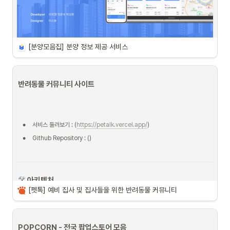
주요 기술
•
firebase
기술적 의사 결정
•
axios
•
vercel
•
[분양모음집] 분양 정보 제공 서비스
분양모음집
은 전국의 분양 정보를 한 눈에 확인할 수 있는 
분양 정보 제공
 서비
•
lodash
스입니다.
사용기술
기술 설명
•
지역 및 분양 형태에 따른 
분양 정보 필터링
 기능을 제공합니다.
recoil
리코일은 매우 간단한 코드로 상태를 관리
•
분양 정보를 
지도
와 
캘린더
에서도 확인할 수 있습니다.
반려동물 커뮤니티 사이트
해 액션 타입, 액션 생성자, 리듀서를 작성
객체 자체를 직접 수정할 수 있었습니다.
socket.io
Socket.io는 다양한 이벤트를 지원하
분양모음집
•
이언트로 데이터를 전송할 수 있습니다. 이러
서비스 둘러보기 : (
https://petalk.vercel.app/
)
전국 분양정보를 한눈에 확인할 수 있
현하는 데 매우 유용합니다.
는 플랫폼입니다.
•
Github Repository : (
)
https://www.by-zip.com/
WebRTC
WebRTC는 브라우저에서 P2P(peer-t
도 플러그인 없 브라우저 내장 기능으로 제
•
Github Repository: 
전송할 수 있습니다.
•
 아키텍처
Team Notion: 
[펫톡] 예비 집사 및 집사들을 위한 반려동물 커뮤니티
json-server, glitch
db.json 파일을 사용하면 데이터베이스 
게 프로젝트를 공유하고, 팀원과 함께 작업
기술적 의사결정
POPCORN - 전국 팝업스토어 모음