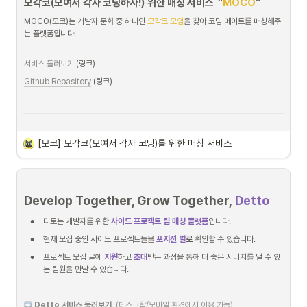
모각코(모여서 각자 코딩하자!) 위한 매칭 서비스  “
MOCO
”
MOCO(모코)는 개발자 문화 중 하나인 
모각코 모임
을 찾아 코딩 메이트를 매칭해주
는 플랫폼입니다.
서비스 둘러보기
 (링크)
트러블 슈팅
Github Repasitory
 (링크)
 아키텍쳐
[모코] 모각코(모여서 각자 코딩)를 위한 매칭 서비스
Develop Together, Grow Together
,
Detto 
•
디토는 개발자를 위한 
사이드 프로젝트 팀 매칭 플랫폼
입니다.
•
현재 모집 중인 사이드 프로젝트들을 
포지션 별
로
 확인할 수 있습니다.
•
프로젝트 모집 글에 
지원
하고 
초대
받는 과정을 통해 더 좋은 시너지를 낼 수 있
는 팀원을 만날 수 있습니다.
 Detto 서비스 둘러보기
(데스크탑/모바일 환경에서 이용 가능)