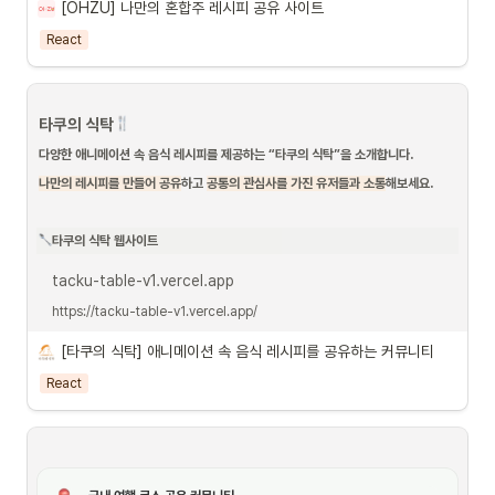
•
페이지에 들어왔을 때, 5~10초 안에 어떤 컨셉의 서비스인지 유저가 인지할 
[OHZU] 나만의 혼합주 레시피 공유 사이트
수 있도록 할 것
React
•
어떤 버튼을 누르거나, 액션을 취할 때 유저가 예상하는 것들을 보여지도록 할 
것
•
모바일 환경에서도 위와 같은 목표를 이루도록 할 것
타쿠의 식탁
다양한 애니메이션 속 음식 레시피를 제공하는 “타쿠의 식탁”을 소개합니다. 
나만의 레시피를 만들어 공유
하고 
공통의 관심사를 가진 유저들과 소통
해보세요.
OHZU 아키텍처 구성
타쿠의 식탁 웹사이트
tacku-table-v1.vercel.app
OHZU 사용 스택 및 기술적 의사 결정
https://tacku-table-v1.vercel.app/
[타쿠의 식탁] 애니메이션 속 음식 레시피를 공유하는 커뮤니티
React
 아키텍쳐
•
프론트엔드 :
 NEXT.js, React, tailwind,typescript, react-query, 
react-player, react-quill,fuse.js