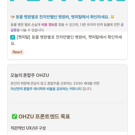
동물 병원별로 천차만별인 병원비, 펫피탈에서 확인하세요. 
동물 병원 별로 손쉽게 
비용 정보
를 찾을 수 있으며, 다른 유저와 반려 동물에 관한 
궁
금증
을 나눌 수 있습니다.
[펫피탈] 동물 병원별로 천차만별인 병원비, 펫피탈에서 확인하세
•
서비스 둘러보기: 
펫피탈(링크)
요.
•
깃허브 주소: 
(링크)
React
기술적 의사결정
오늘의 혼합주 OHZU
본인의 취향에 관심이 많고 혼합주를 선호하는 2030 세대를 위한
자신만의 혼합주 레시피와 비율을 공유하는 커뮤니티 
입니다.
OHZU 프론트엔드 목표
직관적인 UX/UI 구성