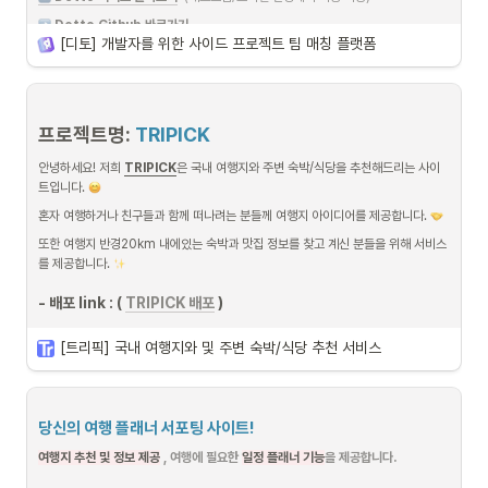
 Detto Github 바로가기
[디토] 개발자를 위한 사이드 프로젝트 팀 매칭 플랫폼
프로젝트명: 
TRIPICK
 아키텍처
안녕하세요! 저희
TRIPICK
은 국내 여행지와 주변 숙박/식당을 추천해드리는 사이
트입니다. 
혼자 여행하거나 친구들과 함께 떠나려는 분들께 여행지 아이디어를 제공합니다. 
 주요
 기능 중 
지원하기
 로직 플로우
또한 여행지 반경20km 내에있는 숙박과 맛집 정보를 찾고 계신 분들을 위해 서비스
아래 플로우에 대한 상세 설명은 발표회에서 들으실 수 있습니다. 
를 제공합니다. 
- 배포 link : ( 
TRIPICK 배포
 )
[트리픽] 국내 여행지와 및 주변 숙박/식당 추천 서비스
Github Repository
b3_finalproject
당신의 여행 플래너 서포팅 사이트!
dwg787
여행지 추천 및 정보 제공
 , 여행에 필요한 
일정 플래너 기능
을 제공합니다.