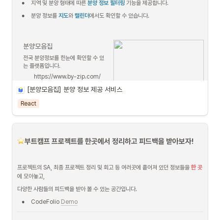
•
지역 및 분양 형태에 따른 
분양 정보 필터링
 기능을 제공합니다.
•
분양 정보를 
지도
와 
캘린더
에서도 확인할 수 있습니다.
분양모음집
전국 분양정보를 한눈에 확인할 수 있
는 플랫폼입니다.
https://www.by-zip.com/
[분양모음집] 분양 정보 제공 서비스
•
Github Repository: 
React
•
Team Notion: 
 서비스 아키텍쳐
️부트캠프 프로젝트를 한곳에서 정리하고 피드백을 받아보자!
Next.js
프로젝트의 SA, 최종 프로젝트 정리 및 회고 등 여러곳에 흩어져 있던 정보들을 
한 곳
에 모아놓고, 
Typescript
다양한 사람들의 피드백을 받아 볼 수 있는 공간입니다.
Recoil
•
CodeFolio 
Demo
React Query